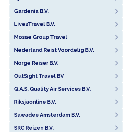
Gardenia B.V.
Live2Travel B.V.
Mosae Group Travel
Nederland Reist Voordelig B.V.
Norge Reiser B.V.
OutSight Travel BV
Q.A.S. Quality Air Services B.V.
Riksjaonline B.V.
Sawadee Amsterdam B.V.
SRC Reizen B.V.