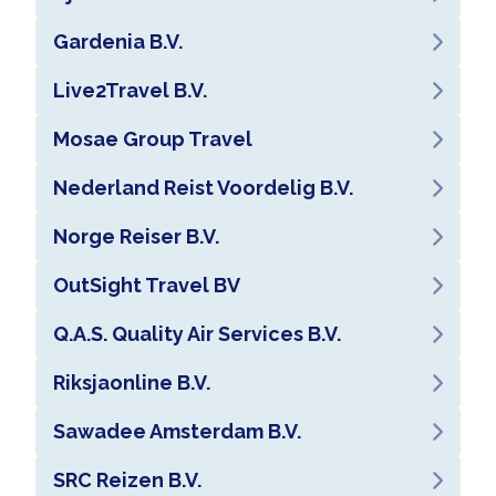
Gardenia B.V.
Live2Travel B.V.
Mosae Group Travel
Nederland Reist Voordelig B.V.
Norge Reiser B.V.
OutSight Travel BV
Q.A.S. Quality Air Services B.V.
Riksjaonline B.V.
Sawadee Amsterdam B.V.
SRC Reizen B.V.