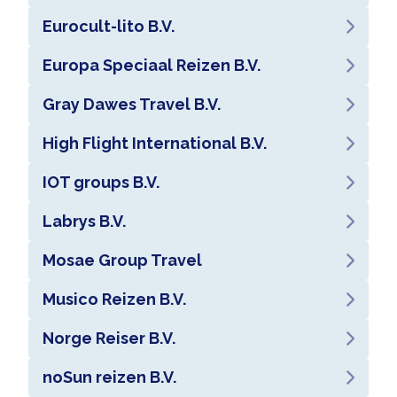
Eurocult-lito B.V.
Europa Speciaal Reizen B.V.
Gray Dawes Travel B.V.
High Flight International B.V.
IOT groups B.V.
Labrys B.V.
Mosae Group Travel
Musico Reizen B.V.
Norge Reiser B.V.
noSun reizen B.V.