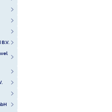
B.V.
avel
V.
mbH