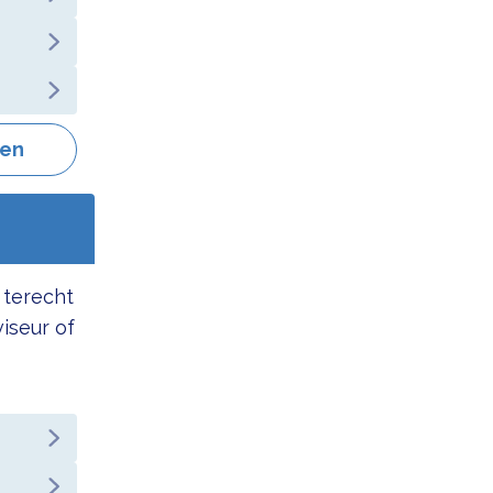
gen
 terecht
viseur of