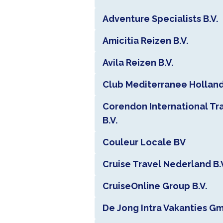
Adventure Specialists B.V.
Amicitia Reizen B.V.
Avila Reizen B.V.
Club Mediterranee Holland 
Corendon International Tr
B.V.
Couleur Locale BV
Cruise Travel Nederland B.
CruiseOnline Group B.V.
De Jong Intra Vakanties G