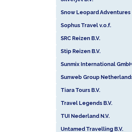
Snow Leopard Adventures
Sophus Travel v.o.f.
SRC Reizen B.V.
Stip Reizen B.V.
Sunmix International Gmb
Sunweb Group Netherlands
Tiara Tours B.V.
Travel Legends B.V.
TUI Nederland N.V.
Untamed Travelling B.V.