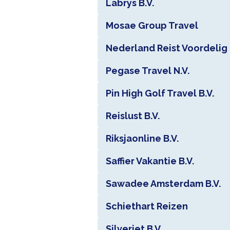
Labrys B.V.
Mosae Group Travel
Nederland Reist Voordelig 
Pegase Travel N.V.
Pin High Golf Travel B.V.
Reislust B.V.
Riksjaonline B.V.
Saffier Vakantie B.V.
Sawadee Amsterdam B.V.
Schiethart Reizen
Silverjet B.V.