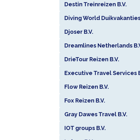
Destin Treinreizen B.V.
Diving World Duikvakantie
Djoser B.V.
Dreamlines Netherlands B.
DrieTour Reizen B.V.
Executive Travel Services B
Flow Reizen B.V.
Fox Reizen B.V.
Gray Dawes Travel B.V.
IOT groups B.V.