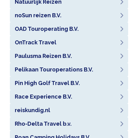
Natuurlijk Reizen
noSun reizen B.V.
OAD Touroperating B.V.
OnTrack Travel
Paulusma Reizen B.V.
Pelikaan Touroperations B.V.
Pin High Golf Travel B.V.
Race Experience B.V.
reiskundig.nl
Rho-Delta Travel b.v.
Roan Camping Holidays B.V.