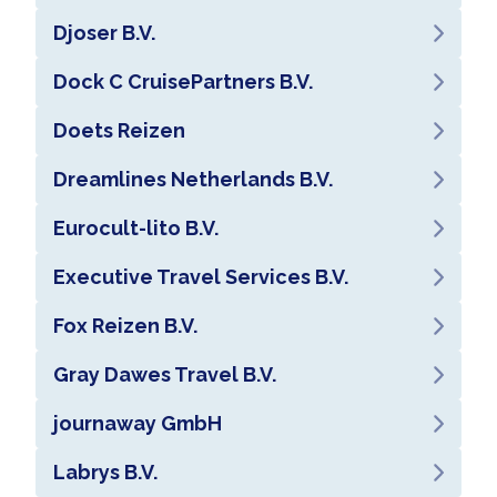
Djoser B.V.
Dock C CruisePartners B.V.
Doets Reizen
Dreamlines Netherlands B.V.
Eurocult-lito B.V.
Executive Travel Services B.V.
Fox Reizen B.V.
Gray Dawes Travel B.V.
journaway GmbH
Labrys B.V.