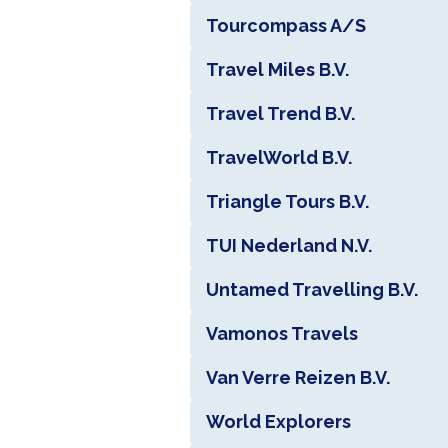
Tourcompass A/S
Travel Miles B.V.
Travel Trend B.V.
TravelWorld B.V.
Triangle Tours B.V.
TUI Nederland N.V.
Untamed Travelling B.V.
Vamonos Travels
Van Verre Reizen B.V.
World Explorers