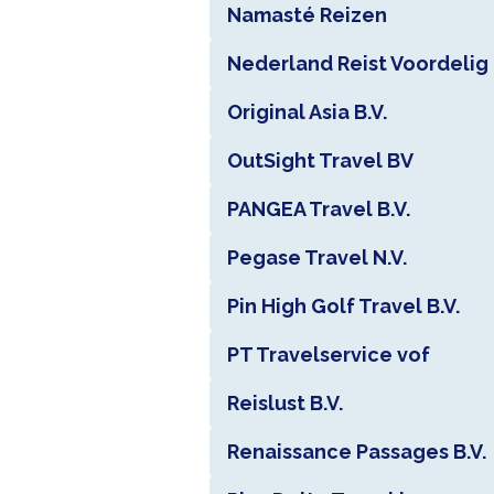
Namasté Reizen
Nederland Reist Voordelig 
Original Asia B.V.
OutSight Travel BV
PANGEA Travel B.V.
Pegase Travel N.V.
Pin High Golf Travel B.V.
PT Travelservice vof
Reislust B.V.
Renaissance Passages B.V.