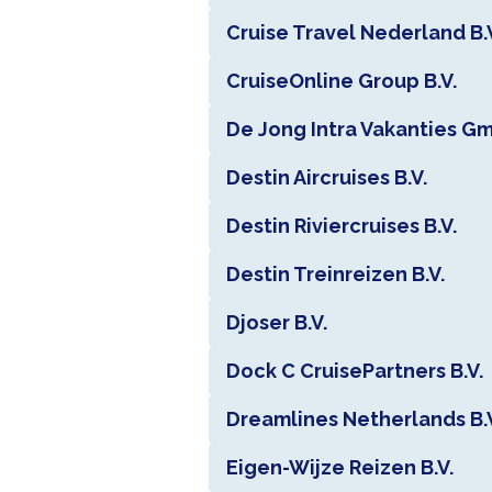
Cruise Travel Nederland B.
CruiseOnline Group B.V.
De Jong Intra Vakanties G
Destin Aircruises B.V.
Destin Riviercruises B.V.
Destin Treinreizen B.V.
Djoser B.V.
Dock C CruisePartners B.V.
Dreamlines Netherlands B.
Eigen-Wijze Reizen B.V.