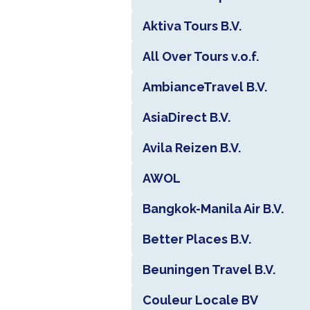
Aktiva Tours B.V.
All Over Tours v.o.f.
AmbianceTravel B.V.
AsiaDirect B.V.
Avila Reizen B.V.
AWOL
Bangkok-Manila Air B.V.
Better Places B.V.
Beuningen Travel B.V.
Couleur Locale BV