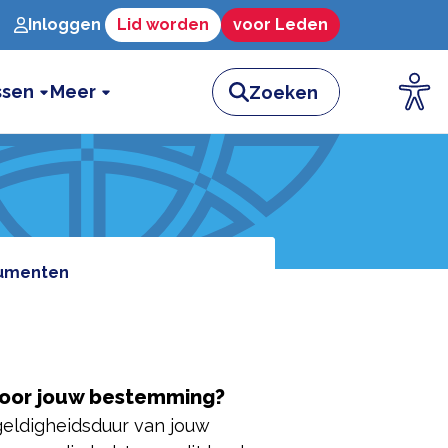
Inloggen
Lid worden
voor Leden
ssen
Meer
cumenten
 voor jouw bestemming?
eldigheidsduur van jouw