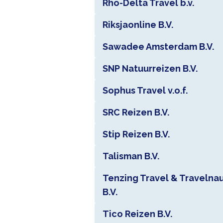
Rho-Delta Travel b.v.
Riksjaonline B.V.
Sawadee Amsterdam B.V.
SNP Natuurreizen B.V.
Sophus Travel v.o.f.
SRC Reizen B.V.
Stip Reizen B.V.
Talisman B.V.
Tenzing Travel & Travelna
B.V.
Tico Reizen B.V.