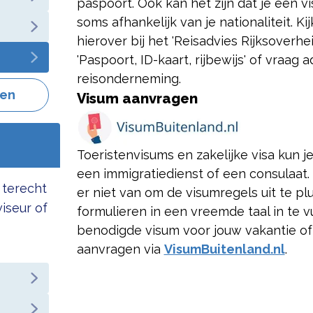
paspoort. Ook kan het zijn dat je een v
soms afhankelijk van je nationaliteit. K
hierover bij het 'Reisadvies Rijksoverh
'Paspoort, ID-kaart, rijbewijs' of vraag a
reisonderneming.
gen
Visum aanvragen
Toeristenvisums en zakelijke visa kun j
een immigratiedienst of een consulaat.
 terecht
er niet van om de visumregels uit te p
viseur of
formulieren in een vreemde taal in te vul
benodigde visum voor jouw vakantie of
aanvragen via
VisumBuitenland.nl
.