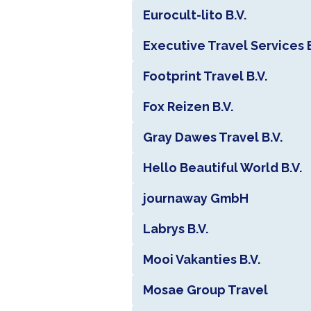
Eurocult-lito B.V.
Executive Travel Services B
Footprint Travel B.V.
Fox Reizen B.V.
Gray Dawes Travel B.V.
Hello Beautiful World B.V.
journaway GmbH
Labrys B.V.
Mooi Vakanties B.V.
Mosae Group Travel