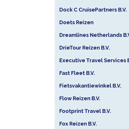
Dock C CruisePartners B.V.
Doets Reizen
Dreamlines Netherlands B.
DrieTour Reizen B.V.
Executive Travel Services B
Fast Fleet B.V.
Fietsvakantiewinkel B.V.
Flow Reizen B.V.
Footprint Travel B.V.
Fox Reizen B.V.