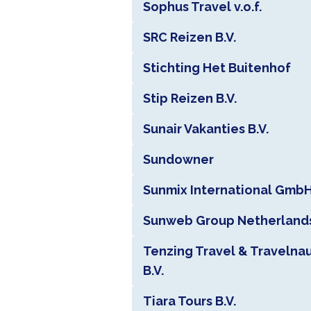
Sophus Travel v.o.f.
SRC Reizen B.V.
Stichting Het Buitenhof
Stip Reizen B.V.
Sunair Vakanties B.V.
Sundowner
Sunmix International Gmb
Sunweb Group Netherlands
Tenzing Travel & Travelna
B.V.
Tiara Tours B.V.