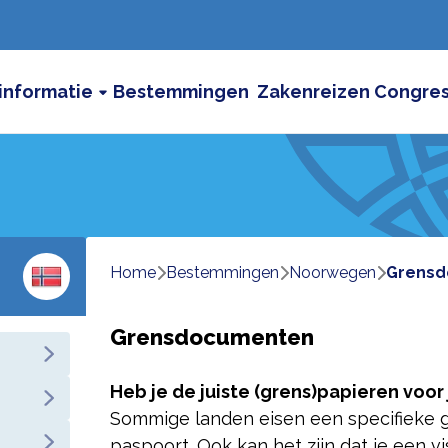
informatie
Bestemmingen
Zakenreizen
Congre
Home
bestemmingen
noorwegen
grens
Grensdocumenten
Heb je de juiste (grens)papieren voo
Sommige landen eisen een specifieke g
paspoort. Ook kan het zijn dat je een v