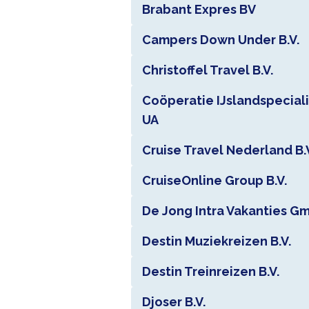
Brabant Expres BV
Campers Down Under B.V.
Christoffel Travel B.V.
Coöperatie IJslandspeciali
UA
Cruise Travel Nederland B.
CruiseOnline Group B.V.
De Jong Intra Vakanties G
Destin Muziekreizen B.V.
Destin Treinreizen B.V.
Djoser B.V.