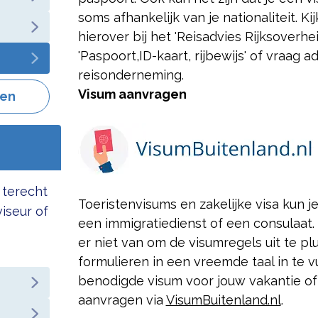
soms afhankelijk van je nationaliteit. K
hierover bij het 'Reisadvies Rijksoverh
'Paspoort,
ID-kaart, rijbewijs' of vraag a
reisonderneming.
Visum aanvragen
gen
 terecht
Toeristenvisums en zakelijke visa kun j
viseur of
een immigratiedienst of een consulaat.
er niet van om de visumregels uit te p
formulieren in een vreemde taal in te vul
benodigde visum voor jouw vakantie of
aanvragen via
VisumBuitenland.nl
.