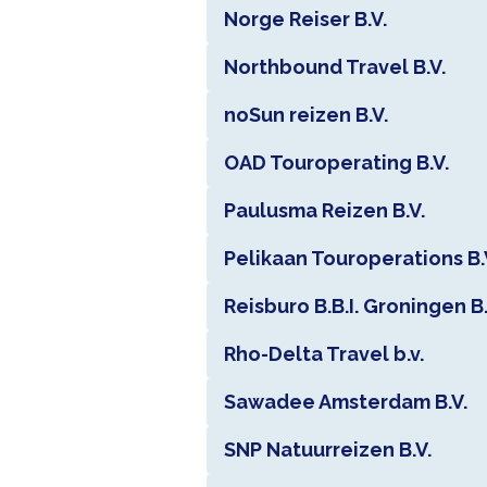
Norge Reiser B.V.
Northbound Travel B.V.
noSun reizen B.V.
OAD Touroperating B.V.
Paulusma Reizen B.V.
Pelikaan Touroperations B.
Reisburo B.B.I. Groningen B.
Rho-Delta Travel b.v.
Sawadee Amsterdam B.V.
SNP Natuurreizen B.V.