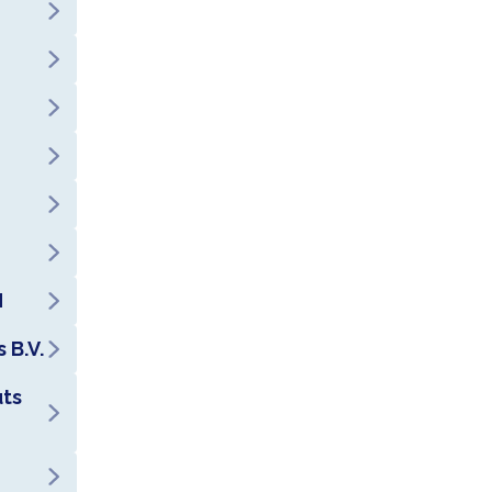
H
 B.V.
uts