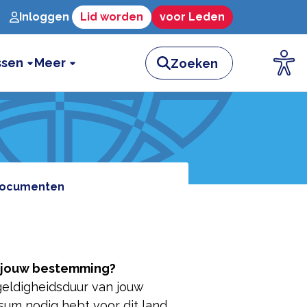
Inloggen
Lid worden
voor Leden
ssen
Meer
documenten
r jouw bestemming?
eldigheidsduur van jouw
isum nodig hebt voor dit land,