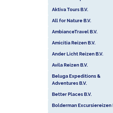
Aktiva Tours B.V.
All for Nature B.V.
AmbianceTravel B.V.
Amicitia Reizen B.V.
Ander Licht Reizen B.V.
Avila Reizen B.V.
Beluga Expeditions &
Adventures B.V.
Better Places B.V.
Bolderman Excursiereizen B